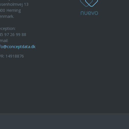
osenholmvej 13
400 Herning
enmark.
ception:
5 97 26 99 88
mail:
nfo@conceptdata.dk
VR: 14918876