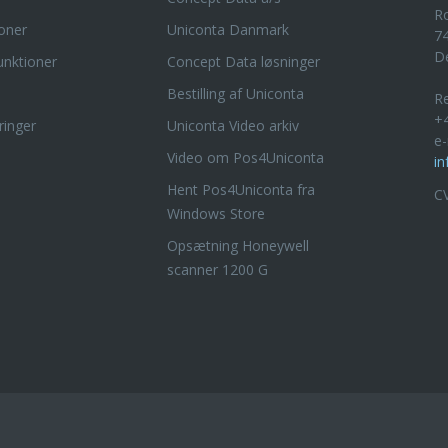
R
oner
Uniconta Danmark
7
D
nktioner
Concept Data løsninger
Bestilling af Uniconta
Re
+4
ringer
Uniconta Video arkiv
e-
Video om Pos4Uniconta
i
Hent Pos4Uniconta fra
C
Windows Store
Opsætning Honeywell
scanner 1200 G