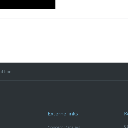
af bon
Externe links
K
C
Concept Data a/s