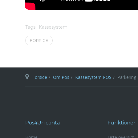
Tags:
Kassesystem
FORRIGE
Forside
Om Pos
Kassesystem POS
Parkering 
Pos4Uniconta
Funktioner
Home
Liste oversigt