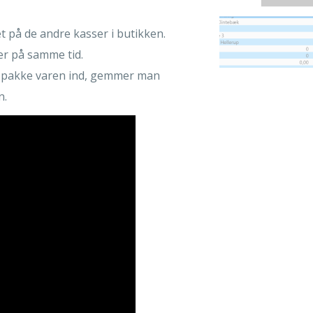
et på de andre kasser i butikken.
ner på samme tid.
al pakke varen ind, gemmer man
n.