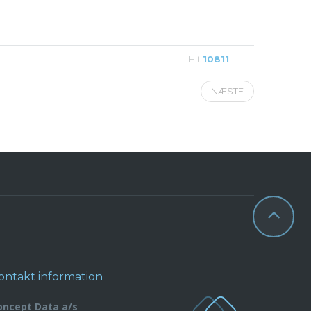
Hit
10811
NÆSTE
ontakt information
oncept Data a/s